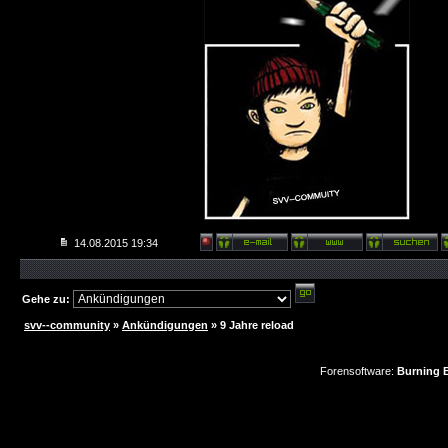
14.08.2015
19:34
Gehe zu:
svv--community
»
Ankündigungen
»
9 Jahre reload
Forensoftware:
Burning B