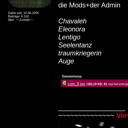
die Mods+der Admin
Dabei seit: 10.06.2006
Beiträge: 6.142
Chavaleh
Alter: ~~Zombie~~
Eleonora
Lentigo
Seelentanz
traumkriegerin
Auge
Dateianhang:
com_9.jpg
(
182,19 KB
,
81
mal herunterg
__________________
~~~~~~~~~~~~~~
Ver