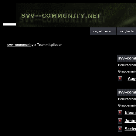
svv--community
» Teammitglieder
svv--com
Benutzerna
Gruppenmitg
Aug
svv--com
Benutzerna
Gruppenmitg
Eleon
Junip
Seele