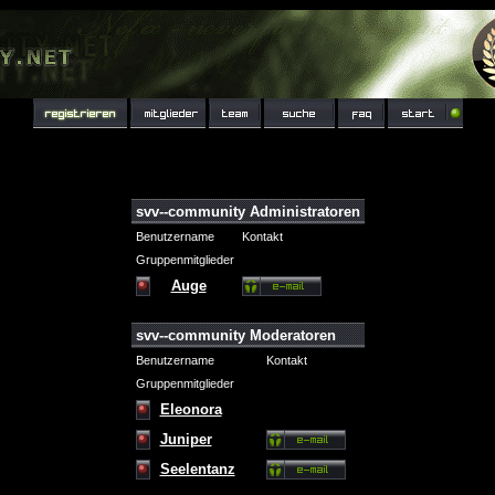
svv--community Administratoren
Benutzername
Kontakt
Gruppenmitglieder
Auge
svv--community Moderatoren
Benutzername
Kontakt
Gruppenmitglieder
Eleonora
Juniper
Seelentanz