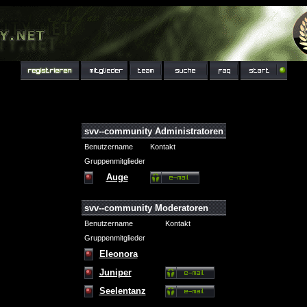
svv--community Administratoren
Benutzername
Kontakt
Gruppenmitglieder
Auge
svv--community Moderatoren
Benutzername
Kontakt
Gruppenmitglieder
Eleonora
Juniper
Seelentanz