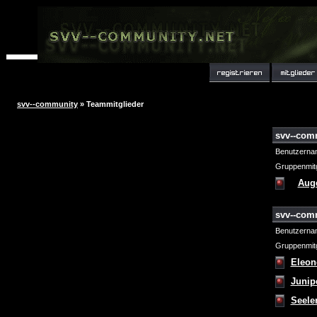
svv--community
» Teammitglieder
svv--com
Benutzerna
Gruppenmitg
Aug
svv--com
Benutzerna
Gruppenmitg
Eleon
Junip
Seele