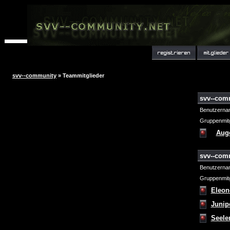
svv--community
» Teammitglieder
svv--com
Benutzerna
Gruppenmitg
Aug
svv--com
Benutzerna
Gruppenmitg
Eleon
Junip
Seele