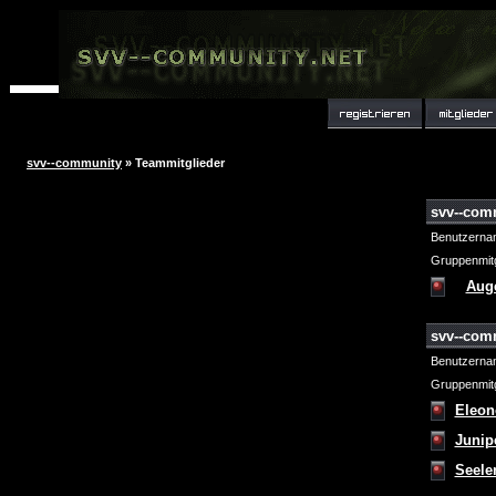
svv--community
» Teammitglieder
svv--com
Benutzerna
Gruppenmitg
Aug
svv--com
Benutzerna
Gruppenmitg
Eleon
Junip
Seele