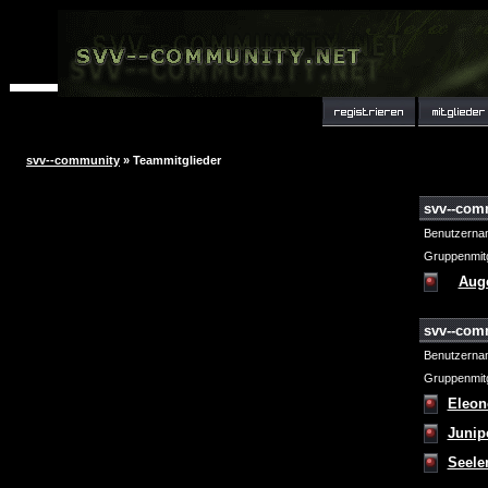
svv--community
» Teammitglieder
svv--com
Benutzerna
Gruppenmitg
Aug
svv--com
Benutzerna
Gruppenmitg
Eleon
Junip
Seele