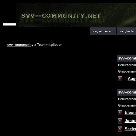
svv--community
» Teammitglieder
svv--com
Benutzerna
Gruppenmitg
Aug
svv--com
Benutzerna
Gruppenmitg
Eleon
Junip
Seele