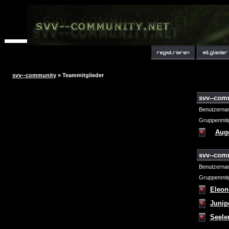
svv--community
» Teammitglieder
svv--com
Benutzerna
Gruppenmitg
Aug
svv--com
Benutzerna
Gruppenmitg
Eleon
Junip
Seele