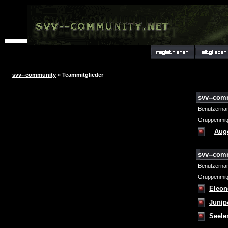
svv--community
» Teammitglieder
svv--com
Benutzerna
Gruppenmitg
Aug
svv--com
Benutzerna
Gruppenmitg
Eleon
Junip
Seele