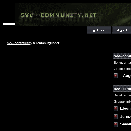
svv--community
» Teammitglieder
svv--com
Benutzerna
Gruppenmitg
Aug
svv--com
Benutzerna
Gruppenmitg
Eleon
Junip
Seele