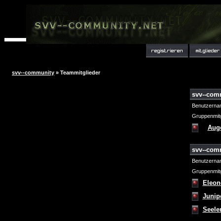
svv--community
» Teammitglieder
svv--com
Benutzerna
Gruppenmitg
Aug
svv--com
Benutzerna
Gruppenmitg
Eleon
Junip
Seele