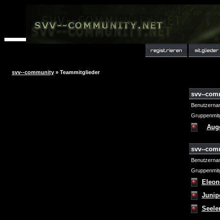
svv--community
» Teammitglieder
svv--com
Benutzerna
Gruppenmitg
Aug
svv--com
Benutzerna
Gruppenmitg
Eleon
Junip
Seele