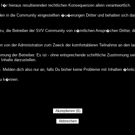
ie f�r hieraus resultierenden rechtlichen Konsequenzen allein verantwortlich.
en in die Community eingestellten �u�erungen Dritter und behalten sich da
dazu, die Betreiber der SVV Community von s�mtlichen Anspr�chen Dritter, 
en von der Administration zum Zweck der komfortableren Teilnahme an den l
mung der Betreiber. Es ist - ohne entsprechende schriftliche Zustimmung sei
Inhalte darzustellen.
Melden dich also nur an, falls Du bisher keine Probleme mit Inhalten �hnli
zu k�nnen.