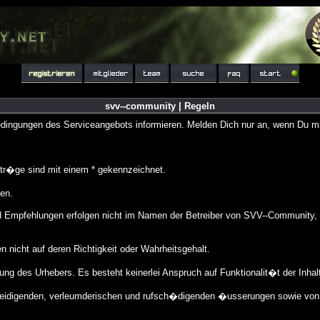
svv--community | Regeln
ingungen des Serviceangebots informieren. Melden Dich nur an, wenn Du mit
r�ge sind mit einem * gekennzeichnet.
en.
Empfehlungen erfolgen nicht im Namen der Betreiber von SVV--Community, so
nicht auf deren Richtigkeit oder Wahrheitsgehalt.
ng des Urhebers. Es besteht keinerlei Anspruch auf Funktionalit�t der Inhal
eleidigenden, verleumderischen und rufsch�digenden �usserungen sowie von