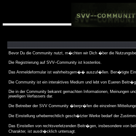
Bevor Du die Community nutzt, m�chten wir Dich �ber die Nutzungsbed
Die Registrierung auf SVV--Community ist kostenlos.
Das Anmeldeformular ist wahrheitsgem�� auszuf�llen. Ben�tigte Eint
Die Community ist ein interaktives Medium und lebt von Eueren Beitr�g
Die in der Community bekannt gemachten Informationen, Meinungen und 
jeweiligen Verfassers dar.
Die Betreiber der SVV Community �berpr�fen die einzelnen Mitteilungen 
Die Einstellung urheberrechtlich gesch�tzter Werke bedarf der Zustimmu
Das Einstellen von rechtsverletzenden Beitr�gen, insbesondere von b
Charakter, ist ausdr�cklich untersagt.