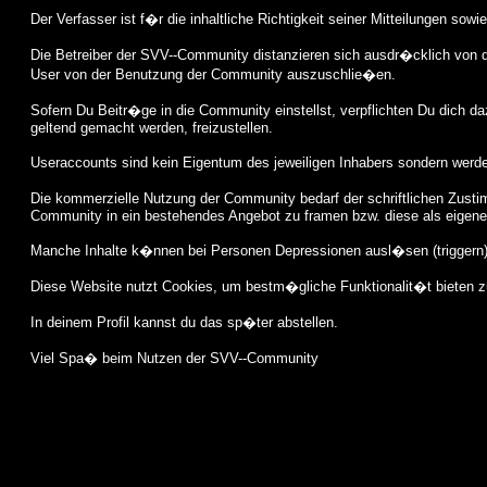
Der Verfasser ist f�r die inhaltliche Richtigkeit seiner Mitteilungen sow
Die Betreiber der SVV--Community distanzieren sich ausdr�cklich von d
User von der Benutzung der Community auszuschlie�en.
Sofern Du Beitr�ge in die Community einstellst, verpflichten Du dich 
geltend gemacht werden, freizustellen.
Useraccounts sind kein Eigentum des jeweiligen Inhabers sondern werd
Die kommerzielle Nutzung der Community bedarf der schriftlichen Zustim
Community in ein bestehendes Angebot zu framen bzw. diese als eigene 
Manche Inhalte k�nnen bei Personen Depressionen ausl�sen (triggern). 
Diese Website nutzt Cookies, um bestm�gliche Funktionalit�t bieten 
In deinem Profil kannst du das sp�ter abstellen.
Viel Spa� beim Nutzen der SVV--Community