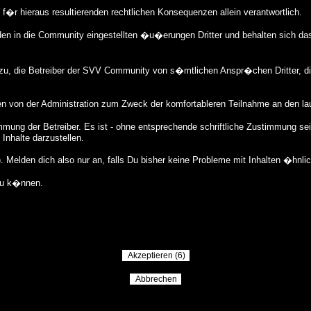
ie f�r hieraus resultierenden rechtlichen Konsequenzen allein verantwortlich.
en in die Community eingestellten �u�erungen Dritter und behalten sich da
dazu, die Betreiber der SVV Community von s�mtlichen Anspr�chen Dritter, 
en von der Administration zum Zweck der komfortableren Teilnahme an den l
mung der Betreiber. Es ist - ohne entsprechende schriftliche Zustimmung sei
Inhalte darzustellen.
Melden dich also nur an, falls Du bisher keine Probleme mit Inhalten �hnli
zu k�nnen.