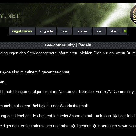
svv--community | Regeln
ingungen des Serviceangebots informieren. Melden Dich nur an, wenn Du mit
r�ge sind mit einem * gekennzeichnet.
en.
Empfehlungen erfolgen nicht im Namen der Betreiber von SVV--Community, so
nicht auf deren Richtigkeit oder Wahrheitsgehalt.
ng des Urhebers. Es besteht keinerlei Anspruch auf Funktionalit�t der Inhal
eleidigenden, verleumderischen und rufsch�digenden �usserungen sowie von