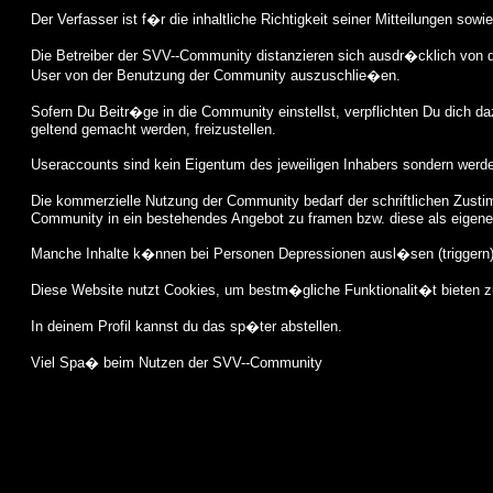
Der Verfasser ist f�r die inhaltliche Richtigkeit seiner Mitteilungen sow
Die Betreiber der SVV--Community distanzieren sich ausdr�cklich von d
User von der Benutzung der Community auszuschlie�en.
Sofern Du Beitr�ge in die Community einstellst, verpflichten Du dich 
geltend gemacht werden, freizustellen.
Useraccounts sind kein Eigentum des jeweiligen Inhabers sondern werd
Die kommerzielle Nutzung der Community bedarf der schriftlichen Zustim
Community in ein bestehendes Angebot zu framen bzw. diese als eigene 
Manche Inhalte k�nnen bei Personen Depressionen ausl�sen (triggern). 
Diese Website nutzt Cookies, um bestm�gliche Funktionalit�t bieten 
In deinem Profil kannst du das sp�ter abstellen.
Viel Spa� beim Nutzen der SVV--Community