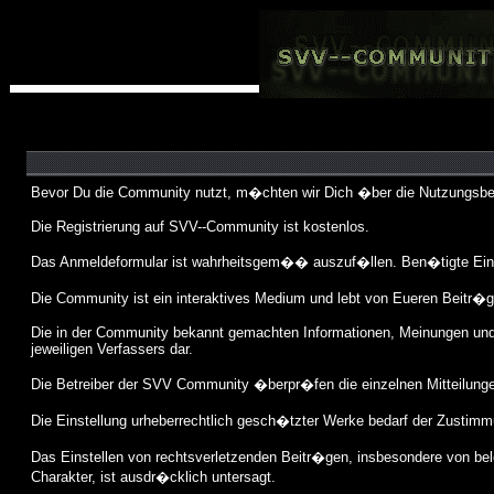
Bevor Du die Community nutzt, m�chten wir Dich �ber die Nutzungsbed
Die Registrierung auf SVV--Community ist kostenlos.
Das Anmeldeformular ist wahrheitsgem�� auszuf�llen. Ben�tigte Eint
Die Community ist ein interaktives Medium und lebt von Eueren Beitr�g
Die in der Community bekannt gemachten Informationen, Meinungen und 
jeweiligen Verfassers dar.
Die Betreiber der SVV Community �berpr�fen die einzelnen Mitteilungen 
Die Einstellung urheberrechtlich gesch�tzter Werke bedarf der Zustimmu
Das Einstellen von rechtsverletzenden Beitr�gen, insbesondere von b
Charakter, ist ausdr�cklich untersagt.