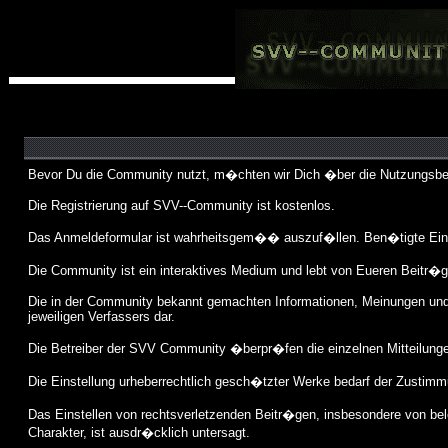
Bevor Du die Community nutzt, m�chten wir Dich �ber die Nutzungsbed
Die Registrierung auf SVV--Community ist kostenlos.
Das Anmeldeformular ist wahrheitsgem�� auszuf�llen. Ben�tigte Eint
Die Community ist ein interaktives Medium und lebt von Eueren Beitr�g
Die in der Community bekannt gemachten Informationen, Meinungen und 
jeweiligen Verfassers dar.
Die Betreiber der SVV Community �berpr�fen die einzelnen Mitteilungen 
Die Einstellung urheberrechtlich gesch�tzter Werke bedarf der Zustimmu
Das Einstellen von rechtsverletzenden Beitr�gen, insbesondere von b
Charakter, ist ausdr�cklich untersagt.