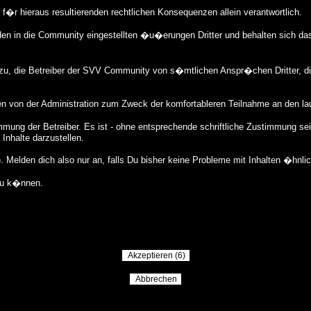
ie f�r hieraus resultierenden rechtlichen Konsequenzen allein verantwortlich.
en in die Community eingestellten �u�erungen Dritter und behalten sich da
dazu, die Betreiber der SVV Community von s�mtlichen Anspr�chen Dritter, 
en von der Administration zum Zweck der komfortableren Teilnahme an den l
mung der Betreiber. Es ist - ohne entsprechende schriftliche Zustimmung sei
Inhalte darzustellen.
Melden dich also nur an, falls Du bisher keine Probleme mit Inhalten �hnli
zu k�nnen.