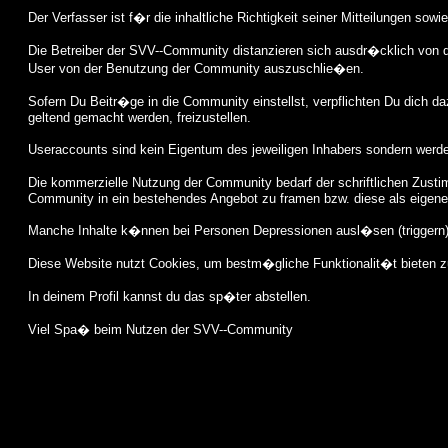
Der Verfasser ist f�r die inhaltliche Richtigkeit seiner Mitteilungen sow
Die Betreiber der SVV--Community distanzieren sich ausdr�cklich von d
User von der Benutzung der Community auszuschlie�en.
Sofern Du Beitr�ge in die Community einstellst, verpflichten Du dich 
geltend gemacht werden, freizustellen.
Useraccounts sind kein Eigentum des jeweiligen Inhabers sondern werd
Die kommerzielle Nutzung der Community bedarf der schriftlichen Zustim
Community in ein bestehendes Angebot zu framen bzw. diese als eigene 
Manche Inhalte k�nnen bei Personen Depressionen ausl�sen (triggern). 
Diese Website nutzt Cookies, um bestm�gliche Funktionalit�t bieten 
In deinem Profil kannst du das sp�ter abstellen.
Viel Spa� beim Nutzen der SVV--Community