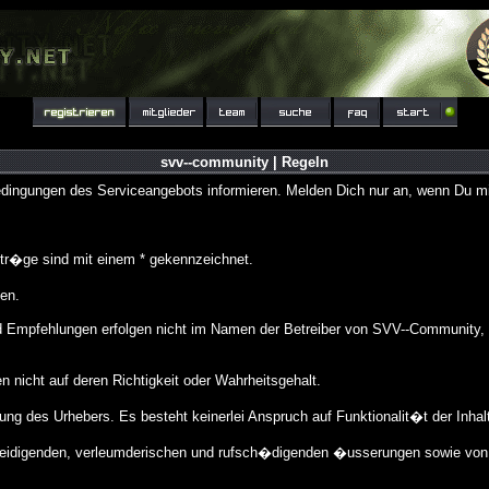
svv--community | Regeln
ingungen des Serviceangebots informieren. Melden Dich nur an, wenn Du mit
r�ge sind mit einem * gekennzeichnet.
en.
Empfehlungen erfolgen nicht im Namen der Betreiber von SVV--Community, so
nicht auf deren Richtigkeit oder Wahrheitsgehalt.
ng des Urhebers. Es besteht keinerlei Anspruch auf Funktionalit�t der Inhal
eleidigenden, verleumderischen und rufsch�digenden �usserungen sowie von