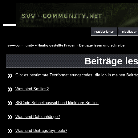
svv--community
»
Häufig gestellte Fragen
» Beiträge lesen und schreiben
Beiträge le
»
Gibt es bestimmte Textformatierungscodes, die ich in meinen Beitr
»
Was sind Smilies?
»
BBCode Schnellauswahl und klickbare Smilies
»
Was sind Dateianhänge?
»
Was sind Beitrags-Symbole?