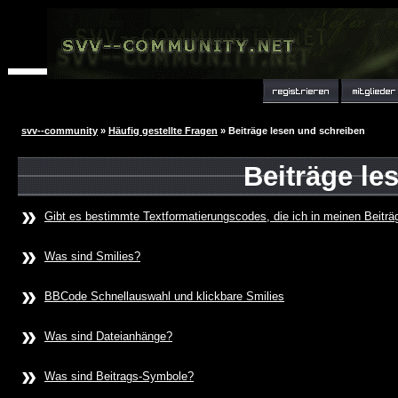
svv--community
»
Häufig gestellte Fragen
» Beiträge lesen und schreiben
Beiträge le
»
Gibt es bestimmte Textformatierungscodes, die ich in meinen Beitr
»
Was sind Smilies?
»
BBCode Schnellauswahl und klickbare Smilies
»
Was sind Dateianhänge?
»
Was sind Beitrags-Symbole?