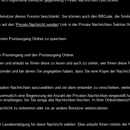
 sich registrierte Benutzer gegenseitig Private Nachrichten zuschicken.
ie Benutzer dieses Forums beschränkt. Sie können auch den BBCode, die Smili
 auf den '
Private Nachricht senden
' Link in der Private Nachrichten Sektion 
 Ihrem Postausgang Ordner zu speichern.
en Posteingang und den Postausgang Ordner.
en und erlaubt es Ihnen diese zu lesen und auch zu sehen, wer Ihnen diese N
gesendet und bei denen Sie angegeben haben, dass Sie eine Kopie der Nachric
lauben Nachrichten auszuwählen und sie dann entweder zu verschieben, weiter
vermutlich eine Begrenzung der Anzahl der Privaten Nachrichten eingestellt h
empfangen, bis Sie einige alte Nachrichten löschen. In Ihrer Ordnerübersicht 
chricht zu antworten oder sie an andere Benutzer weiterzuleiten.
 Lesebestätigung für diese Nachricht wählen. Dies erlaubt Ihnen mittels de