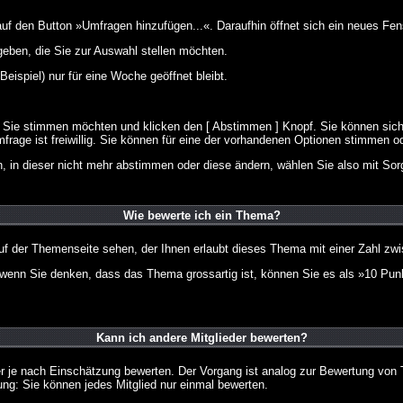
 den Button »Umfragen hinzufügen...«. Daraufhin öffnet sich ein neues Fens
geben, die Sie zur Auswahl stellen möchten.
eispiel) nur für eine Woche geöffnet bleibt.
e Sie stimmen möchten und klicken den [ Abstimmen ] Knopf. Sie können sich
frage ist freiwillig. Sie können für eine der vorhandenen Optionen stimmen 
 in dieser nicht mehr abstimmen oder diese ändern, wählen Sie also mit Sorg
Wie bewerte ich ein Thema?
f der Themenseite sehen, der Ihnen erlaubt dieses Thema mit einer Zahl zwi
er wenn Sie denken, dass das Thema grossartig ist, können Sie es als »10 Pu
Kann ich andere Mitglieder bewerten?
eder je nach Einschätzung bewerten. Der Vorgang ist analog zur Bewertung vo
g: Sie können jedes Mitglied nur einmal bewerten.