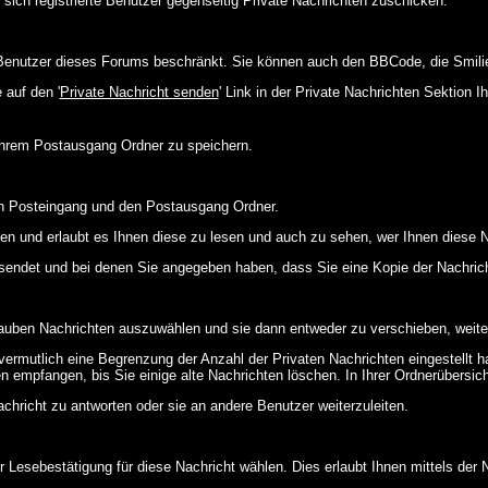
 sich registrierte Benutzer gegenseitig Private Nachrichten zuschicken.
ie Benutzer dieses Forums beschränkt. Sie können auch den BBCode, die Smili
 auf den '
Private Nachricht senden
' Link in der Private Nachrichten Sektion 
 Ihrem Postausgang Ordner zu speichern.
en Posteingang und den Postausgang Ordner.
en und erlaubt es Ihnen diese zu lesen und auch zu sehen, wer Ihnen diese N
gesendet und bei denen Sie angegeben haben, dass Sie eine Kopie der Nachric
lauben Nachrichten auszuwählen und sie dann entweder zu verschieben, weiter
vermutlich eine Begrenzung der Anzahl der Privaten Nachrichten eingestellt h
empfangen, bis Sie einige alte Nachrichten löschen. In Ihrer Ordnerübersicht 
chricht zu antworten oder sie an andere Benutzer weiterzuleiten.
 Lesebestätigung für diese Nachricht wählen. Dies erlaubt Ihnen mittels de