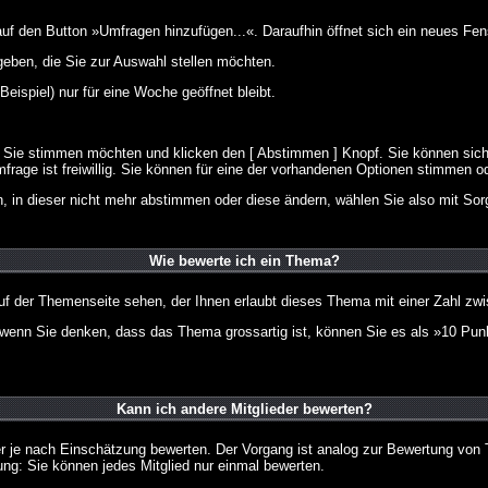
 den Button »Umfragen hinzufügen...«. Daraufhin öffnet sich ein neues Fens
geben, die Sie zur Auswahl stellen möchten.
eispiel) nur für eine Woche geöffnet bleibt.
e Sie stimmen möchten und klicken den [ Abstimmen ] Knopf. Sie können sich
frage ist freiwillig. Sie können für eine der vorhandenen Optionen stimmen 
 in dieser nicht mehr abstimmen oder diese ändern, wählen Sie also mit Sorg
Wie bewerte ich ein Thema?
f der Themenseite sehen, der Ihnen erlaubt dieses Thema mit einer Zahl zwi
er wenn Sie denken, dass das Thema grossartig ist, können Sie es als »10 Pu
Kann ich andere Mitglieder bewerten?
eder je nach Einschätzung bewerten. Der Vorgang ist analog zur Bewertung vo
g: Sie können jedes Mitglied nur einmal bewerten.