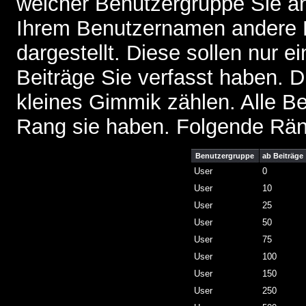
welcher Benutzergruppe Sie a
Ihrem Benutzernamen andere 
dargestellt. Diese sollen nur ei
Beiträge Sie verfasst haben. D
kleines Gimmik zählen. Alle Be
Rang sie haben. Folgende Räng
Benutzergruppe
ab Beiträge
User
0
User
10
User
25
User
50
User
75
User
100
User
150
User
250