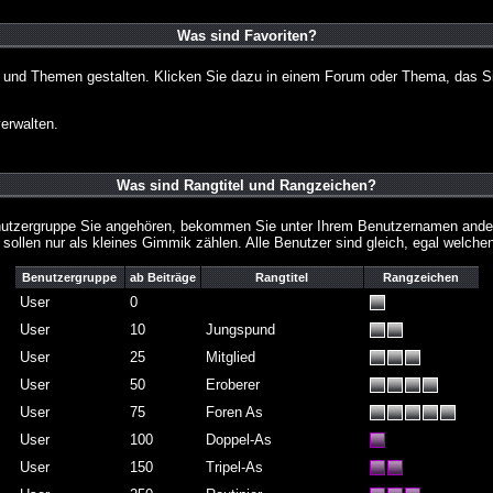
Was sind Favoriten?
en und Themen gestalten. Klicken Sie dazu in einem Forum oder Thema, das Si
erwalten.
Was sind Rangtitel und Rangzeichen?
nutzergruppe Sie angehören, bekommen Sie unter Ihrem Benutzernamen andere 
 sollen nur als kleines Gimmik zählen. Alle Benutzer sind gleich, egal welch
Benutzergruppe
ab Beiträge
Rangtitel
Rangzeichen
User
0
User
10
Jungspund
User
25
Mitglied
User
50
Eroberer
User
75
Foren As
User
100
Doppel-As
User
150
Tripel-As