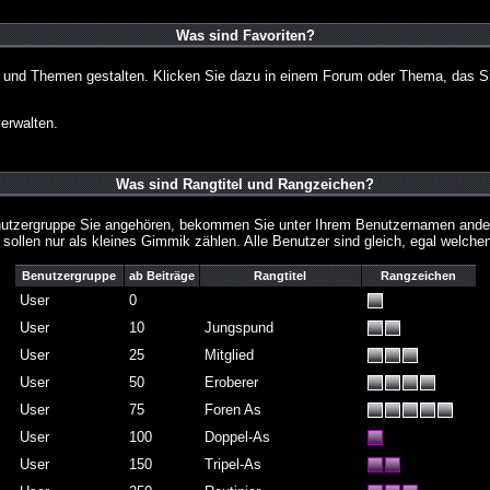
Was sind Favoriten?
en und Themen gestalten. Klicken Sie dazu in einem Forum oder Thema, das Si
erwalten.
Was sind Rangtitel und Rangzeichen?
nutzergruppe Sie angehören, bekommen Sie unter Ihrem Benutzernamen andere 
 sollen nur als kleines Gimmik zählen. Alle Benutzer sind gleich, egal welch
Benutzergruppe
ab Beiträge
Rangtitel
Rangzeichen
User
0
User
10
Jungspund
User
25
Mitglied
User
50
Eroberer
User
75
Foren As
User
100
Doppel-As
User
150
Tripel-As