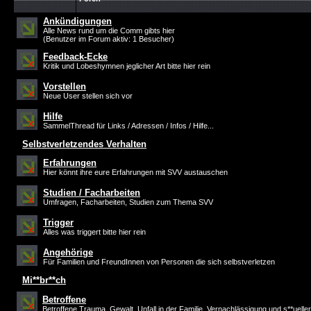
Ankündigungen
Alle News rund um die Comm gibts hier
(Benutzer im Forum aktiv: 1 Besucher)
Feedback-Ecke
Kritik und Lobeshymnen jeglicher Art bitte hier rein
Vorstellen
Neue User stellen sich vor
Hilfe
SammelThread für Links / Adressen / Infos / Hilfe...
Selbstverletzendes Verhalten
Erfahrungen
Hier könnt ihre eure Erfahrungen mit SVV austauschen
Studien / Facharbeiten
Umfragen, Facharbeiten, Studien zum Thema SVV
Trigger
Alles was triggert bitte hier rein
Angehörige
Für Familien und FreundInnen von Personen die sich selbstverletzen
Mi**br**ch
Betroffene
Betroffene Trauma, Gewalt, Unfall in der Familie, Vernachlässigung und s**ueller