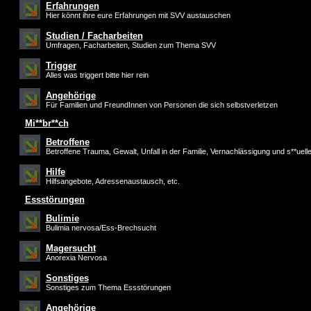
Erfahrungen
Hier könnt ihre eure Erfahrungen mit SVV austauschen
Studien / Facharbeiten
Umfragen, Facharbeiten, Studien zum Thema SVV
Trigger
Alles was triggert bitte hier rein
Angehörige
Für Familien und FreundInnen von Personen die sich selbstverletzen
Mi**br**ch
Betroffene
Betroffene Trauma, Gewalt, Unfall in der Familie, Vernachlässigung und s**uell
Hilfe
Hilfsangebote, Adressenaustausch, etc.
Essstörungen
Bulimie
Bulimia nervosa/Ess-Brechsucht
Magersucht
Anorexia Nervosa
Sonstiges
Sonstiges zum Thema Essstörungen
Angehörige