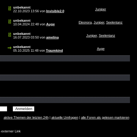
unbekannt
Juniper
22.10.2023
13:56
von
Invisible2.0
unbekannt
Eleonora
,
Juniper
,
Seelentanz
10.04.2024
22:48
von
Auge
unbekannt
Juniper
,
Seelentanz
16.07.2023
03:50
von
amelina
unbekannt
Auge
05.10.2025
11:48
von
Traumkind
aktive Themen der letzten 24h
|
aktuelle Umfragen
|
alle Foren als gelesen markieren
n externer Link