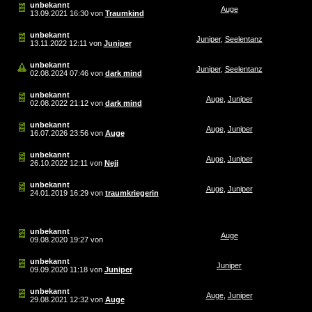
unbekannt
Auge
13.09.2021
16:30
von
Traumkind
unbekannt
Juniper
,
Seelentanz
13.11.2022
12:11
von
Juniper
unbekannt
Juniper
,
Seelentanz
02.08.2024
07:46
von
dark mind
unbekannt
Auge
,
Juniper
02.08.2022
21:12
von
dark mind
unbekannt
Auge
,
Juniper
16.07.2026
23:56
von
Auge
unbekannt
Auge
,
Juniper
26.10.2022
12:11
von
Neji
unbekannt
Auge
,
Juniper
24.01.2019
16:29
von
traumkriegerin
unbekannt
Auge
09.08.2020
19:27
von
unbekannt
Juniper
09.09.2020
11:18
von
Juniper
unbekannt
Auge
,
Juniper
29.08.2021
12:32
von
Auge