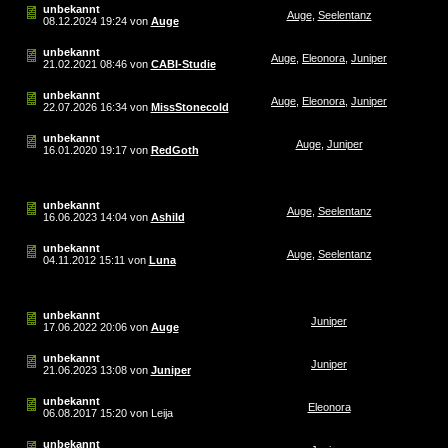
unbekannt
Auge
,
Seelentanz
08.12.2024
19:24
von
Auge
unbekannt
Auge
,
Eleonora
,
Juniper
21.02.2021
08:46
von
CABI-Studie
unbekannt
Auge
,
Eleonora
,
Juniper
22.07.2026
16:34
von
MissStonecold
unbekannt
Auge
,
Juniper
16.01.2020
19:17
von
RedGoth
unbekannt
Auge
,
Seelentanz
16.06.2023
14:04
von
Ashild
unbekannt
Auge
,
Seelentanz
04.11.2012
15:11
von
Luna
unbekannt
Juniper
17.06.2022
20:06
von
Auge
unbekannt
Juniper
21.06.2023
13:08
von
Juniper
unbekannt
Eleonora
06.08.2017
15:20
von Leija
unbekannt