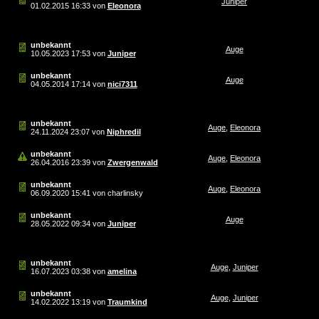
Juniper
01.02.2015
16:33
von
Eleonora
unbekannt
Auge
10.05.2023
17:53
von
Juniper
unbekannt
Auge
04.05.2014
17:14
von
nici7311
unbekannt
Auge
,
Eleonora
24.11.2024
23:07
von
Niphredil
unbekannt
Auge
,
Eleonora
26.04.2016
23:39
von
Zwergenwald
unbekannt
Auge
,
Eleonora
06.09.2020
15:41
von charlinsky
unbekannt
Auge
28.05.2022
09:34
von
Juniper
unbekannt
Auge
,
Juniper
16.07.2023
03:38
von
amelina
unbekannt
Auge
,
Juniper
14.02.2022
13:19
von
Traumkind