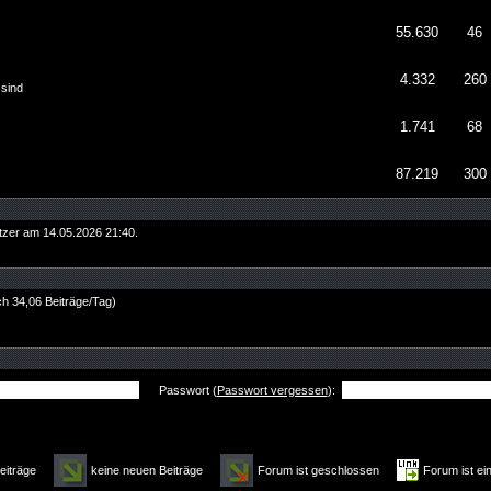
55.630
46
4.332
260
 sind
1.741
68
87.219
300
tzer am 14.05.2026
21:40
.
ich 34,06 Beiträge/Tag)
Passwort (
Passwort vergessen
):
Beiträge
keine neuen Beiträge
Forum ist geschlossen
Forum ist ei