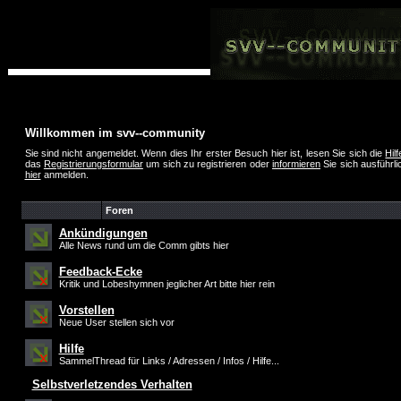
Willkommen im svv--community
Sie sind nicht angemeldet. Wenn dies Ihr erster Besuch hier ist, lesen Sie sich die
Hil
das
Registrierungsformular
um sich zu registrieren oder
informieren
Sie sich ausführli
hier
anmelden.
Foren
Ankündigungen
Alle News rund um die Comm gibts hier
Feedback-Ecke
Kritik und Lobeshymnen jeglicher Art bitte hier rein
Vorstellen
Neue User stellen sich vor
Hilfe
SammelThread für Links / Adressen / Infos / Hilfe...
Selbstverletzendes Verhalten