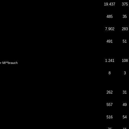
19.437
375
485
35
7.902
283
491
51
1.241
108
er Mi**brauch
8
3
262
31
557
49
516
54