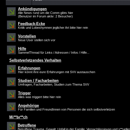
Ankündigungen
Alle News rund um die Comm gibts hier
(Benutzer im Forum aktiv: 2 Besucher)
Feedback-Ecke
Kritik und Lobeshymnen jeglicher Art bitte hier rein
Vorstellen
Neue User stellen sich vor
Hilfe
SammelThread für Links / Adressen / Infos / Hilfe...
Selbstverletzendes Verhalten
Erfahrungen
Hier könnt ihre eure Erfahrungen mit SVV austauschen
Studien / Facharbeiten
Umfragen, Facharbeiten, Studien zum Thema SVV
Trigger
Alles was triggert bitte hier rein
Angehörige
Für Familien und FreundInnen von Personen die sich selbstverletzen
Mi**br**ch
Betroffene
Betroffene Trauma, Gewalt, Unfall in der Familie, Vernachlässigung und s**ueller