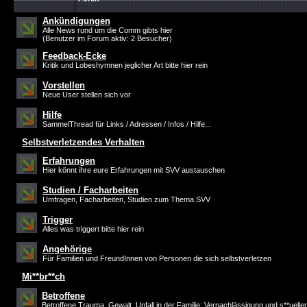
Ankündigungen
Alle News rund um die Comm gibts hier
(Benutzer im Forum aktiv: 2 Besucher)
Feedback-Ecke
Kritik und Lobeshymnen jeglicher Art bitte hier rein
Vorstellen
Neue User stellen sich vor
Hilfe
SammelThread für Links / Adressen / Infos / Hilfe...
Selbstverletzendes Verhalten
Erfahrungen
Hier könnt ihre eure Erfahrungen mit SVV austauschen
Studien / Facharbeiten
Umfragen, Facharbeiten, Studien zum Thema SVV
Trigger
Alles was triggert bitte hier rein
Angehörige
Für Familien und FreundInnen von Personen die sich selbstverletzen
Mi**br**ch
Betroffene
Betroffene Trauma, Gewalt, Unfall in der Familie, Vernachlässigung und s**ueller