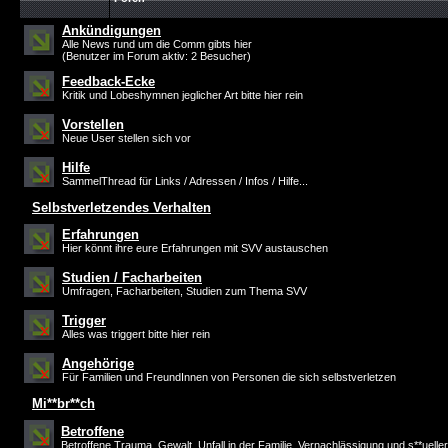
Ankündigungen
Alle News rund um die Comm gibts hier
(Benutzer im Forum aktiv: 2 Besucher)
Feedback-Ecke
Kritik und Lobeshymnen jeglicher Art bitte hier rein
Vorstellen
Neue User stellen sich vor
Hilfe
SammelThread für Links / Adressen / Infos / Hilfe...
Selbstverletzendes Verhalten
Erfahrungen
Hier könnt ihre eure Erfahrungen mit SVV austauschen
Studien / Facharbeiten
Umfragen, Facharbeiten, Studien zum Thema SVV
Trigger
Alles was triggert bitte hier rein
Angehörige
Für Familien und FreundInnen von Personen die sich selbstverletzen
Mi**br**ch
Betroffene
Betroffene Trauma, Gewalt, Unfall in der Familie, Vernachlässigung und s**ueller