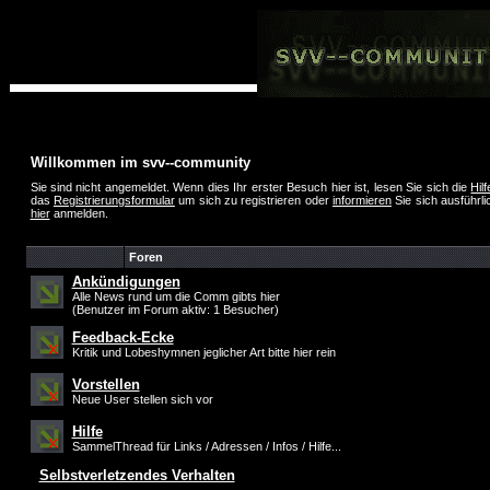
Willkommen im svv--community
Sie sind nicht angemeldet. Wenn dies Ihr erster Besuch hier ist, lesen Sie sich die
Hil
das
Registrierungsformular
um sich zu registrieren oder
informieren
Sie sich ausführli
hier
anmelden.
Foren
Ankündigungen
Alle News rund um die Comm gibts hier
(Benutzer im Forum aktiv: 1 Besucher)
Feedback-Ecke
Kritik und Lobeshymnen jeglicher Art bitte hier rein
Vorstellen
Neue User stellen sich vor
Hilfe
SammelThread für Links / Adressen / Infos / Hilfe...
Selbstverletzendes Verhalten