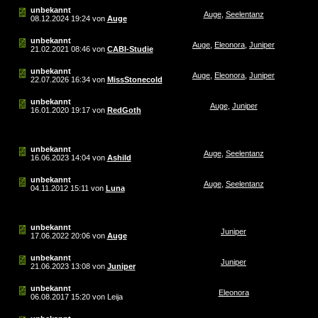
unbekannt
Auge
,
Seelentanz
08.12.2024
19:24
von
Auge
unbekannt
Auge
,
Eleonora
,
Juniper
21.02.2021
08:46
von
CABI-Studie
unbekannt
Auge
,
Eleonora
,
Juniper
22.07.2026
16:34
von
MissStonecold
unbekannt
Auge
,
Juniper
16.01.2020
19:17
von
RedGoth
unbekannt
Auge
,
Seelentanz
16.06.2023
14:04
von
Ashild
unbekannt
Auge
,
Seelentanz
04.11.2012
15:11
von
Luna
unbekannt
Juniper
17.06.2022
20:06
von
Auge
unbekannt
Juniper
21.06.2023
13:08
von
Juniper
unbekannt
Eleonora
06.08.2017
15:20
von Leija