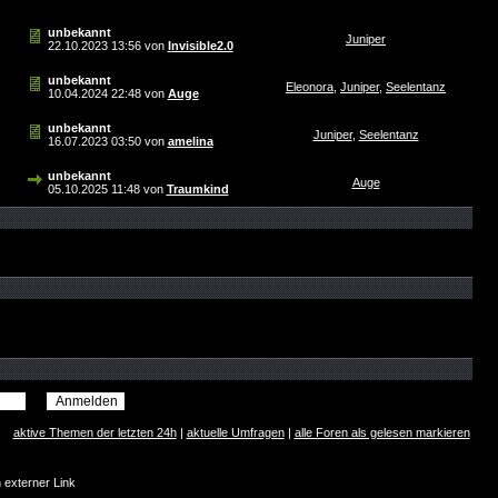
unbekannt
Juniper
22.10.2023
13:56
von
Invisible2.0
unbekannt
Eleonora
,
Juniper
,
Seelentanz
10.04.2024
22:48
von
Auge
unbekannt
Juniper
,
Seelentanz
16.07.2023
03:50
von
amelina
unbekannt
Auge
05.10.2025
11:48
von
Traumkind
aktive Themen der letzten 24h
|
aktuelle Umfragen
|
alle Foren als gelesen markieren
n externer Link