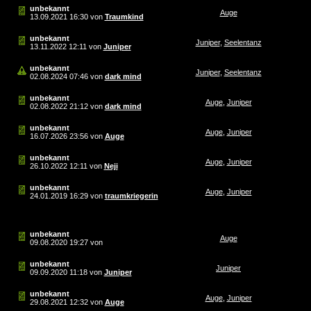
unbekannt
Auge
13.09.2021
16:30
von
Traumkind
unbekannt
Juniper
,
Seelentanz
13.11.2022
12:11
von
Juniper
unbekannt
Juniper
,
Seelentanz
02.08.2024
07:46
von
dark mind
unbekannt
Auge
,
Juniper
02.08.2022
21:12
von
dark mind
unbekannt
Auge
,
Juniper
16.07.2026
23:56
von
Auge
unbekannt
Auge
,
Juniper
26.10.2022
12:11
von
Neji
unbekannt
Auge
,
Juniper
24.01.2019
16:29
von
traumkriegerin
unbekannt
Auge
09.08.2020
19:27
von
unbekannt
Juniper
09.09.2020
11:18
von
Juniper
unbekannt
Auge
,
Juniper
29.08.2021
12:32
von
Auge