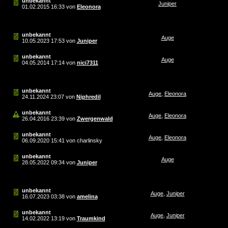
unbekannt
Juniper
01.02.2015
16:33
von
Eleonora
unbekannt
Auge
10.05.2023
17:53
von
Juniper
unbekannt
Auge
04.05.2014
17:14
von
nici7311
unbekannt
Auge
,
Eleonora
24.11.2024
23:07
von
Niphredil
unbekannt
Auge
,
Eleonora
26.04.2016
23:39
von
Zwergenwald
unbekannt
Auge
,
Eleonora
06.09.2020
15:41
von charlinsky
unbekannt
Auge
28.05.2022
09:34
von
Juniper
unbekannt
Auge
,
Juniper
16.07.2023
03:38
von
amelina
unbekannt
Auge
,
Juniper
14.02.2022
13:19
von
Traumkind