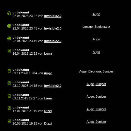
unbekannt
Auge
22.04.2026
23:22
von
Invisible2.0
unbekannt
Lentigo
,
Seelentanz
22.04.2026
23:45
von
Invisible2.0
unbekannt
Auge
22.04.2026
23:19
von
Invisible2.0
unbekannt
Auge
16.04.2013
12:52
von
Luna
unbekannt
Auge
,
Eleonora
,
Juniper
09.11.2020
18:04
von
Auge
unbekannt
Auge
,
Juniper
23.12.2023
14:15
von
Invisible2.0
unbekannt
Auge
,
Juniper
09.11.2015
22:27
von
Luna
unbekannt
Auge
,
Juniper
17.01.2015
21:10
von
Dizzi
unbekannt
Auge
,
Juniper
20.08.2015
19:13
von
Dizzi