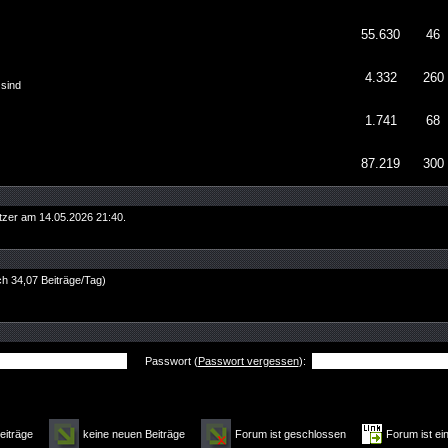
55.630
46
4.332
260
 sind
1.741
68
87.219
300
tzer am 14.05.2026
21:40
.
ich 34,07 Beiträge/Tag)
Passwort (
Passwort vergessen
):
Beiträge
keine neuen Beiträge
Forum ist geschlossen
Forum ist ei