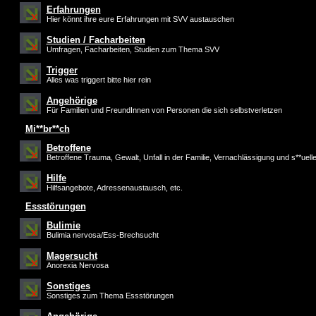
Erfahrungen
Hier könnt ihre eure Erfahrungen mit SVV austauschen
Studien / Facharbeiten
Umfragen, Facharbeiten, Studien zum Thema SVV
Trigger
Alles was triggert bitte hier rein
Angehörige
Für Familien und FreundInnen von Personen die sich selbstverletzen
Mi**br**ch
Betroffene
Betroffene Trauma, Gewalt, Unfall in der Familie, Vernachlässigung und s**uell
Hilfe
Hilfsangebote, Adressenaustausch, etc.
Essstörungen
Bulimie
Bulimia nervosa/Ess-Brechsucht
Magersucht
Anorexia Nervosa
Sonstiges
Sonstiges zum Thema Essstörungen