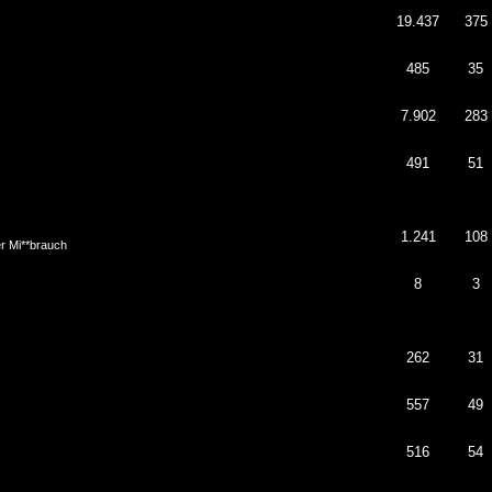
19.437
375
485
35
7.902
283
491
51
1.241
108
er Mi**brauch
8
3
262
31
557
49
516
54