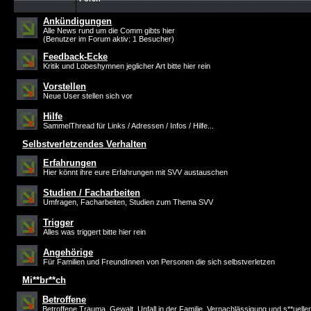
Ankündigungen
Alle News rund um die Comm gibts hier
(Benutzer im Forum aktiv: 1 Besucher)
Feedback-Ecke
Kritik und Lobeshymnen jeglicher Art bitte hier rein
Vorstellen
Neue User stellen sich vor
Hilfe
SammelThread für Links / Adressen / Infos / Hilfe...
Selbstverletzendes Verhalten
Erfahrungen
Hier könnt ihre eure Erfahrungen mit SVV austauschen
Studien / Facharbeiten
Umfragen, Facharbeiten, Studien zum Thema SVV
Trigger
Alles was triggert bitte hier rein
Angehörige
Für Familien und FreundInnen von Personen die sich selbstverletzen
Mi**br**ch
Betroffene
Betroffene Trauma, Gewalt, Unfall in der Familie, Vernachlässigung und s**ueller